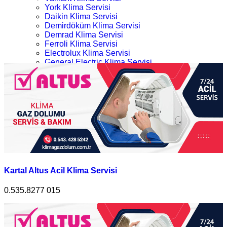
York Klima Servisi
Daikin Klima Servisi
Demirdöküm Klima Servisi
Demrad Klima Servisi
Ferroli Klima Servisi
Electrolux Klima Servisi
General Electric Klima Servisi
LG Klima Servisi
Kartal Acil 724 Altus Klima Servisi
Midea Klima Servisi
Mitsubishi Klima Servisi
Ana Sayfa
Profilo Klima Servisi
Kategoriler
İletişim
Kartal Acil 724 Altus Klima Servisi
Kartal Altus Acil Klima Servisi
0.535.8277 015